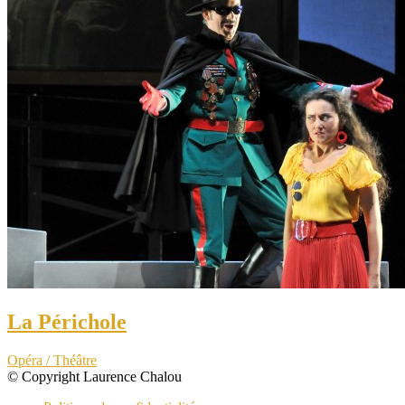
La Périchole
Opéra / Théâtre
© Copyright Laurence Chalou