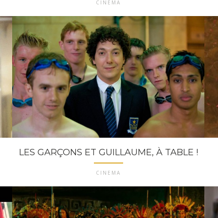
CINEMA
LES GARÇONS ET GUILLAUME, À TABLE !
CINEMA